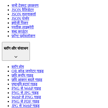
सभी टेक्स्ट उपकरण
JSON वैलिडेटर
JSON तुलनाकर्ता
JSON पार्सर
इमोजी पिकर
प्रतीक लाइब्रेरी
शब्द काउंटर
फ़ॉन्ट पूर्वावलोकन
ब्लॉग और संसाधन
ब्लॉग होम
QR कोड जनरेटर गाइड
छवि क्रॉप गाइड
छवि आकार बदलें गाइड
पृष्ठभूमि हटाएं गाइड
PNG से WebP गाइड
PNG से JPG गाइड
WebP से PNG गाइड
PNG से PDF गाइड
JPG से WebP गाइड