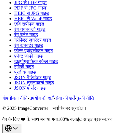
JPG से PDF गाइड
PDF से JPG गाइड
HEIC से JPG गाइड
HEIC से WebP गाइड
छवि संपीड़न गाइड
रंग चयनकर्ता गाइड
रंग पैलेट गाइड
ग्रेडिएंट जनरेटर गाइड
रंग कनवर्टर गाइड
फ़ॉन्ट पूर्वावलोकन गाइड
फ़ॉन्ट जोड़ी गाइड
टाइपोग्राफिक स्केल गाइड
इमोजी गाइड
प्रतीक गाइड
JSON वैलिडेटर गाइड
JSON तुलनाकर्ता गाइड
JSON पार्सर गाइड
गोपनीयता नीति
•
उपयोग की शर्तें
•
सेवा की शर्तें
•
कुकी नीति
© 2025 ImageConverter। सर्वाधिकार सुरक्षित।
वेब के लिए ❤️ के साथ बनाया गया
100% क्लाइंट-साइड प्रसंस्करण