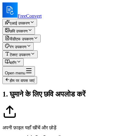
FreeConvert
एआई उपकरण
छवि उपकरण
पीडीएफ उपकरण
रंग उपकरण
टेक्स्ट उपकरण
ब्लॉग
Open menu
होम पर वापस जाएं
1. घुमाने के लिए छवि अपलोड करें
अपनी फ़ाइल यहाँ खींचें और छोड़ें