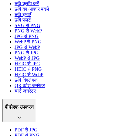
छवि क्रॉप करें
छवि का आकार बदलें
छवि घुमाएँ
छवि पलटें
SVG से PNG
PNG से WebP
JPG से PNG
WebP से PNG
JPG से WebP
PNG से JPG
WebP से JPG
HEIC से JPG
HEIC से PNG
HEIC से WebP
छवि विश्लेषक
QR कोड जनरेटर
चार्ट जनरेटर
पीडीएफ उपकरण
PDF से JPG
PDF से PNG