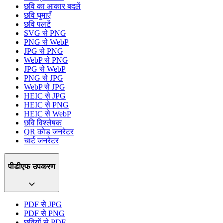
छवि का आकार बदलें
छवि घुमाएँ
छवि पलटें
SVG से PNG
PNG से WebP
JPG से PNG
WebP से PNG
JPG से WebP
PNG से JPG
WebP से JPG
HEIC से JPG
HEIC से PNG
HEIC से WebP
छवि विश्लेषक
QR कोड जनरेटर
चार्ट जनरेटर
पीडीएफ उपकरण
PDF से JPG
PDF से PNG
छवियों से PDF