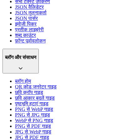
सभी टेक्स्ट उपकरण
JSON वैलिडेटर
JSON तुलनाकर्ता
JSON पार्सर
इमोजी पिकर
प्रतीक लाइब्रेरी
शब्द काउंटर
फ़ॉन्ट पूर्वावलोकन
ब्लॉग और संसाधन
ब्लॉग होम
QR कोड जनरेटर गाइड
छवि क्रॉप गाइड
छवि आकार बदलें गाइड
पृष्ठभूमि हटाएं गाइड
PNG से WebP गाइड
PNG से JPG गाइड
WebP से PNG गाइड
PNG से PDF गाइड
JPG से WebP गाइड
JPG से PDF गाइड