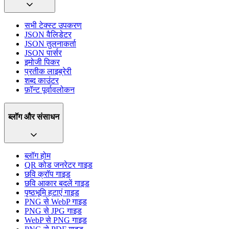
सभी टेक्स्ट उपकरण
JSON वैलिडेटर
JSON तुलनाकर्ता
JSON पार्सर
इमोजी पिकर
प्रतीक लाइब्रेरी
शब्द काउंटर
फ़ॉन्ट पूर्वावलोकन
ब्लॉग और संसाधन
ब्लॉग होम
QR कोड जनरेटर गाइड
छवि क्रॉप गाइड
छवि आकार बदलें गाइड
पृष्ठभूमि हटाएं गाइड
PNG से WebP गाइड
PNG से JPG गाइड
WebP से PNG गाइड