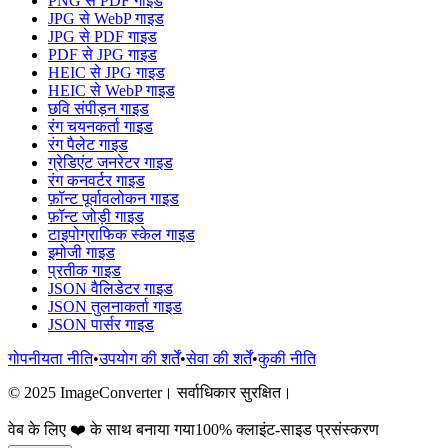
PNG से PDF गाइड
JPG से WebP गाइड
JPG से PDF गाइड
PDF से JPG गाइड
HEIC से JPG गाइड
HEIC से WebP गाइड
छवि संपीड़न गाइड
रंग चयनकर्ता गाइड
रंग पैलेट गाइड
ग्रेडिएंट जनरेटर गाइड
रंग कनवर्टर गाइड
फ़ॉन्ट पूर्वावलोकन गाइड
फ़ॉन्ट जोड़ी गाइड
टाइपोग्राफिक स्केल गाइड
इमोजी गाइड
प्रतीक गाइड
JSON वैलिडेटर गाइड
JSON तुलनाकर्ता गाइड
JSON पार्सर गाइड
गोपनीयता नीति
•
उपयोग की शर्तें
•
सेवा की शर्तें
•
कुकी नीति
© 2025 ImageConverter। सर्वाधिकार सुरक्षित।
वेब के लिए ❤️ के साथ बनाया गया
100% क्लाइंट-साइड प्रसंस्करण