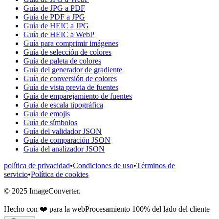
Guía de JPG a PDF
Guía de PDF a JPG
Guía de HEIC a JPG
Guía de HEIC a WebP
Guía para comprimir imágenes
Guía de selección de colores
Guía de paleta de colores
Guía del generador de gradiente
Guía de conversión de colores
Guía de vista previa de fuentes
Guía de emparejamiento de fuentes
Guía de escala tipográfica
Guía de emojis
Guía de símbolos
Guía del validador JSON
Guía de comparación JSON
Guía del analizador JSON
política de privacidad
•
Condiciones de uso
•
Términos de
servicio
•
Política de cookies
© 2025 ImageConverter.
Hecho con ❤️ para la web
Procesamiento 100% del lado del cliente