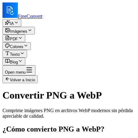
FreeConvert
IA
Imágenes
PDF
Colores
Texto
Blog
Open menu
Volver a Inicio
Convertir PNG a WebP
Comprime imágenes PNG en archivos WebP modernos sin pérdida
apreciable de calidad.
¿Cómo convierto PNG a WebP?