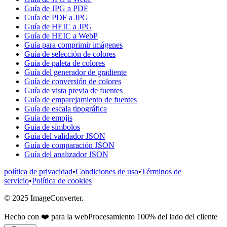
Guía de JPG a PDF
Guía de PDF a JPG
Guía de HEIC a JPG
Guía de HEIC a WebP
Guía para comprimir imágenes
Guía de selección de colores
Guía de paleta de colores
Guía del generador de gradiente
Guía de conversión de colores
Guía de vista previa de fuentes
Guía de emparejamiento de fuentes
Guía de escala tipográfica
Guía de emojis
Guía de símbolos
Guía del validador JSON
Guía de comparación JSON
Guía del analizador JSON
política de privacidad
•
Condiciones de uso
•
Términos de
servicio
•
Política de cookies
© 2025 ImageConverter.
Hecho con ❤️ para la web
Procesamiento 100% del lado del cliente