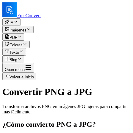
FreeConvert
IA
Imágenes
PDF
Colores
Texto
Blog
Open menu
Volver a Inicio
Convertir PNG a JPG
Transforma archivos PNG en imágenes JPG ligeras para compartir
más fácilmente.
¿Cómo convierto PNG a JPG?