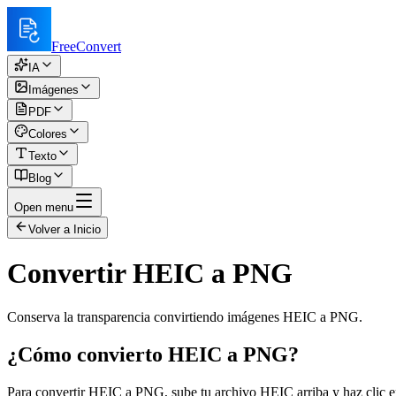
FreeConvert
IA
Imágenes
PDF
Colores
Texto
Blog
Open menu
Volver a Inicio
Convertir HEIC a PNG
Conserva la transparencia convirtiendo imágenes HEIC a PNG.
¿Cómo convierto HEIC a PNG?
Para convertir HEIC a PNG, sube tu archivo HEIC arriba y haz clic en