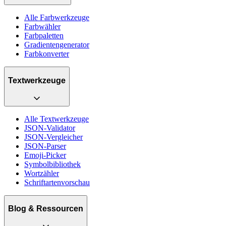
Alle Farbwerkzeuge
Farbwähler
Farbpaletten
Gradientengenerator
Farbkonverter
Textwerkzeuge
Alle Textwerkzeuge
JSON-Validator
JSON-Vergleicher
JSON-Parser
Emoji-Picker
Symbolbibliothek
Wortzähler
Schriftartenvorschau
Blog & Ressourcen