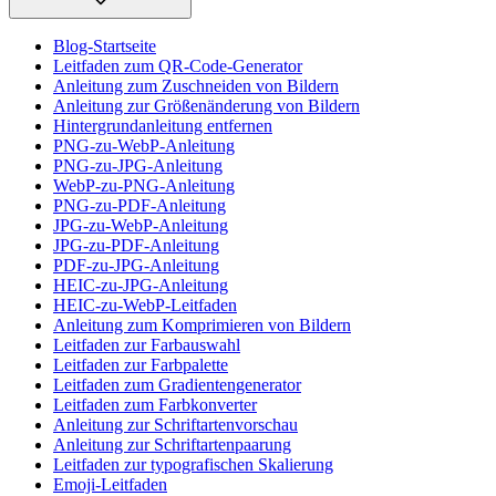
Blog-Startseite
Leitfaden zum QR-Code-Generator
Anleitung zum Zuschneiden von Bildern
Anleitung zur Größenänderung von Bildern
Hintergrundanleitung entfernen
PNG-zu-WebP-Anleitung
PNG-zu-JPG-Anleitung
WebP-zu-PNG-Anleitung
PNG-zu-PDF-Anleitung
JPG-zu-WebP-Anleitung
JPG-zu-PDF-Anleitung
PDF-zu-JPG-Anleitung
HEIC-zu-JPG-Anleitung
HEIC-zu-WebP-Leitfaden
Anleitung zum Komprimieren von Bildern
Leitfaden zur Farbauswahl
Leitfaden zur Farbpalette
Leitfaden zum Gradientengenerator
Leitfaden zum Farbkonverter
Anleitung zur Schriftartenvorschau
Anleitung zur Schriftartenpaarung
Leitfaden zur typografischen Skalierung
Emoji-Leitfaden