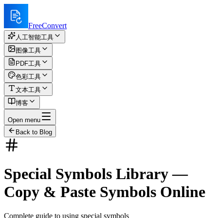
FreeConvert
人工智能工具
图像工具
PDF工具
色彩工具
文本工具
博客
Open menu
Back to Blog
Special Symbols Library —
Copy & Paste Symbols Online
Complete guide to using special symbols