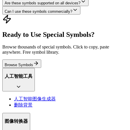
Are these symbols supported on all devices?
Can I use these symbols commercially?
Ready to Use Special Symbols?
Browse thousands of special symbols. Click to copy, paste
anywhere. Free symbol library.
Browse Symbols
人工智能工具
人工智能图像生成器
删除背景
图像转换器