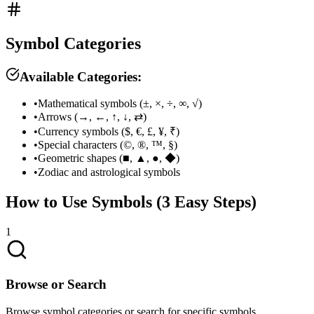
Symbol Categories
Available Categories:
•
Mathematical symbols (±, ×, ÷, ∞, √)
•
Arrows (→, ←, ↑, ↓, ⇄)
•
Currency symbols ($, €, £, ¥, ₹)
•
Special characters (©, ®, ™, §)
•
Geometric shapes (■, ▲, ●, ◆)
•
Zodiac and astrological symbols
How to Use Symbols (3 Easy Steps)
1
Browse or Search
Browse symbol categories or search for specific symbols.