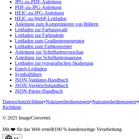
JPG-zu-PDF-Anleitung
PDF-zu-JPG-Anleitung
HEIC-zu-JPG-Anleitung
HEIC-zu-WebP-Leitfaden
Anleitung zum Komprimieren von Bildern
Leitfaden zur Farbauswahl
Leitfaden zur Farbpalette
Leitfaden zum Gradientengenerator
Leitfaden zum Farbkonverter
Anleitung zur Schriftartenvorschau
Anleitung zur Schriftartenpaarung
Leitfaden zur typografischen Skalierung
Emoji-Leitfaden
Symbolführer
JSON-Validator-Handbuch
JSON-Vergleichshandbuch
JSON-Parser-Handbuch
Datenschutzrichtlinie
•
Nutzungsbedingungen
•
Nutzungsbedingungen
•
Richtlinie
© 2025 ImageConverter.
Mit ❤️ für das Web erstellt
100 % kundenseitige Verarbeitung