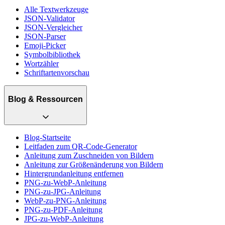
Alle Textwerkzeuge
JSON-Validator
JSON-Vergleicher
JSON-Parser
Emoji-Picker
Symbolbibliothek
Wortzähler
Schriftartenvorschau
Blog & Ressourcen
Blog-Startseite
Leitfaden zum QR-Code-Generator
Anleitung zum Zuschneiden von Bildern
Anleitung zur Größenänderung von Bildern
Hintergrundanleitung entfernen
PNG-zu-WebP-Anleitung
PNG-zu-JPG-Anleitung
WebP-zu-PNG-Anleitung
PNG-zu-PDF-Anleitung
JPG-zu-WebP-Anleitung