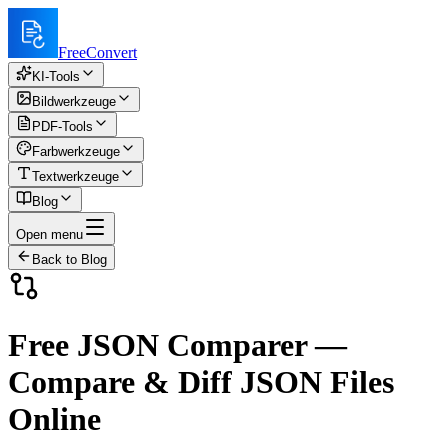
FreeConvert
KI-Tools
Bildwerkzeuge
PDF-Tools
Farbwerkzeuge
Textwerkzeuge
Blog
Open menu
Back to Blog
Free JSON Comparer —
Compare & Diff JSON Files
Online